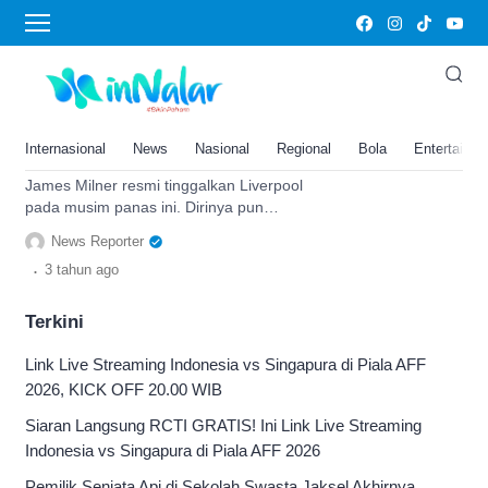
Liga Primer
Resmi Tinggalkan Liverpool,
James Milner Masih Tampil di
Kompetisi Liga Primer Inggris
Internasional
News
Nasional
Regional
Bola
Entertainm
Bersama Brighton
James Milner resmi tinggalkan Liverpool
pada musim panas ini. Dirinya pun
bergabung dengan Brighton yang akan
News Reporter
bermain di Eropa musim depan.
.
3 tahun
ago
Terkini
Link Live Streaming Indonesia vs Singapura di Piala AFF
2026, KICK OFF 20.00 WIB
Siaran Langsung RCTI GRATIS! Ini Link Live Streaming
Indonesia vs Singapura di Piala AFF 2026
Pemilik Senjata Api di Sekolah Swasta Jaksel Akhirnya