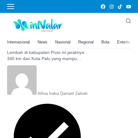
Lembah Bada
340 Km dari Kota Palu, Lembah
di Kabupaten Poso Ini Membawa
Kita Memasuki Mesin Waktu ke
Internasional
News
Nasional
Regional
Bola
Entertainm
Era Megalitikum
Lembah di kabupaten Poso ini jaraknya
340 km dari Kota Palu yang mampu
membawa kita memasuki mesin waktu
ke era Megalitikum.
Alfina Indira Qamaril Zahrah