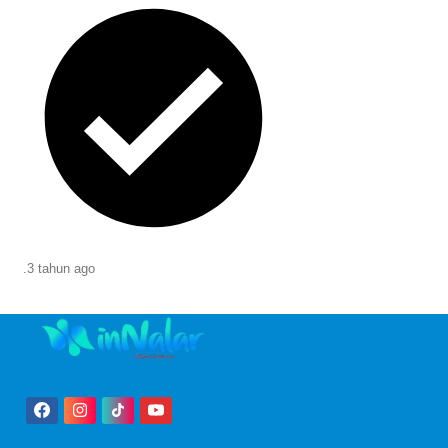
.
3 tahun
ago