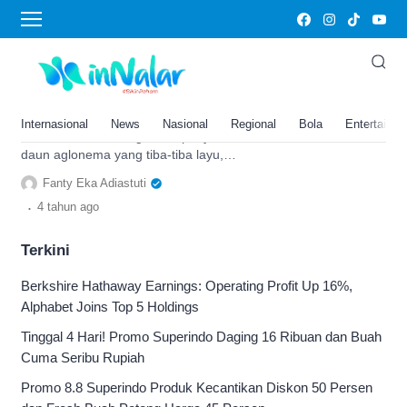
layu
Daun Aglonema Tiba-tiba Layu,
Apa ya Penyebabnya? Simak
Tips untuk Mengatasinya di Sini!
Internasional
News
Nasional
Regional
Bola
Entertainm
Berikut ini cara mengetahui penyebab
daun aglonema yang tiba-tiba layu,
simak tips di sini untuk dapat
Fanty Eka Adiastuti
mengatasinya.
.
4 tahun
ago
Terkini
Berkshire Hathaway Earnings: Operating Profit Up 16%,
Alphabet Joins Top 5 Holdings
Tinggal 4 Hari! Promo Superindo Daging 16 Ribuan dan Buah
Cuma Seribu Rupiah
Promo 8.8 Superindo Produk Kecantikan Diskon 50 Persen