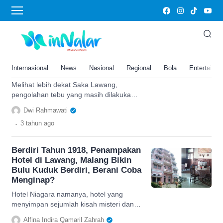
Lawang
Menilik Saka Lawang:
Pengolahan Tebu Secara
Tradisional di Kabupaten Agam,
Internasional
News
Nasional
Regional
Bola
Entertainm
Masih Pakai Tenaga Kerbau?
Melihat lebih dekat Saka Lawang,
pengolahan tebu yang masih dilakukan
secara tradisional di Kabupaten Agam,
Dwi Rahmawati
cek selengkapnya di sini.
.
3 tahun
ago
Berdiri Tahun 1918, Penampakan
Hotel di Lawang, Malang Bikin
Bulu Kuduk Berdiri, Berani Coba
Menginap?
Hotel Niagara namanya, hotel yang
menyimpan sejumlah kisah misteri dan
penampakan lawas dari luar berlokasi di
Alfina Indira Qamaril Zahrah