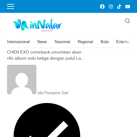
Last Scene
CHEN EXO Comeback akan Rilis
Album Solo Ketiga Last Scene,
Cek Jadwal di Sini, EXOL: Kaget
Internasional
News
Nasional
Regional
Bola
Entertainm
Banget
CHEN EXO comeback umumkan akan
rilis album solo ketiga dengan judul Last
Scene. Cek jadwal di sini. EXOL
mengaku kaget banget. Baca di sini.
Ida Purnama Sari