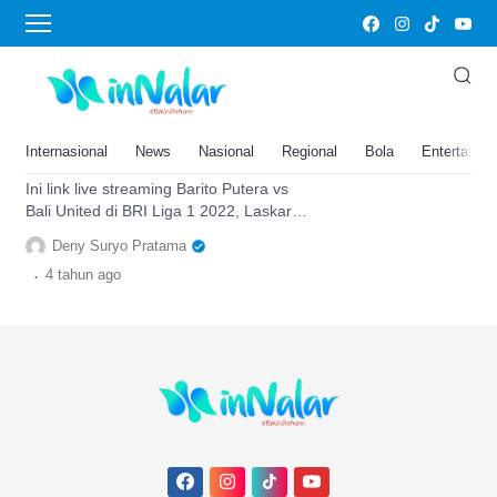
Laskar Antasari
Link Live Streaming Barito
Putera vs Bali United di BRI Liga
1 2022, Laskar Antasari Dihantui
Internasional
News
Nasional
Regional
Bola
Entertainm
Rekor Buruk
Ini link live streaming Barito Putera vs
Bali United di BRI Liga 1 2022, Laskar
Antasari dihantui rekor buruk,
Deny Suryo Pratama
selengkapnya di sini.
.
4 tahun
ago