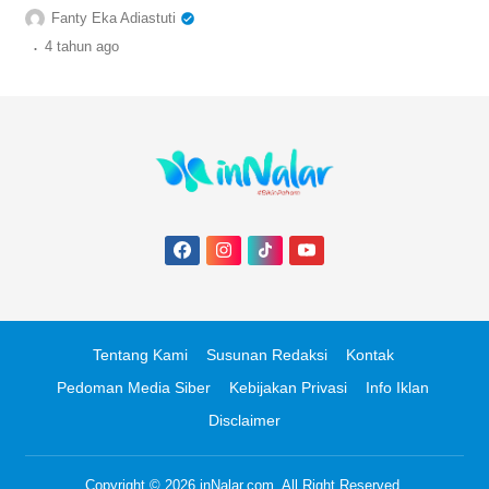
Tematik Subtema 3 yang berjudul Daur
Fanty Eka Adiastuti
Hidup Kupu-kupu.
.
4 tahun
ago
Tentang Kami
Susunan Redaksi
Kontak
Pedoman Media Siber
Kebijakan Privasi
Info Iklan
Disclaimer
Copyright © 2026
inNalar.com
. All Right Reserved.