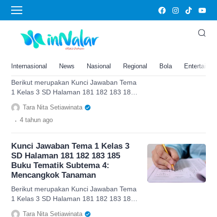
Kunci Jawaban Halaman 185
Kunci Jawaban Tema 1 Kelas 3
SD Halaman 181 182 183 185
Buku Tematik Subtema 4:
Internasional
News
Nasional
Regional
Bola
Entertainm
Mencangkok Tanaman
Berikut merupakan Kunci Jawaban Tema
1 Kelas 3 SD Halaman 181 182 183 185
Buku Tematik Subtema 4: Mencangkok
Tara Nita Setiawinata
Tanaman. Simak selengkapnya
.
4 tahun
ago
Kunci Jawaban Tema 1 Kelas 3
SD Halaman 181 182 183 185
Buku Tematik Subtema 4:
Mencangkok Tanaman
Berikut merupakan Kunci Jawaban Tema
1 Kelas 3 SD Halaman 181 182 183 185
Buku Tematik Subtema 4: Mencangkok
Tara Nita Setiawinata