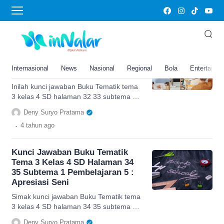
kunci jawaban Buku Tematik tema 3 kelas 4
SD
Kunci Jawaban Buku Tematik
Tema 3 Kelas 4 SD Halaman 32
Internasional
News
Nasional
Regional
Bola
Entertainm
33 Subtema 1 Pembelajaran 5
Inilah kunci jawaban Buku Tematik tema
3 kelas 4 SD halaman 32 33 subtema 1
pembelajaran 5, cek di sini.
Deny Suryo Pratama
.
4 tahun
ago
Kunci Jawaban Buku Tematik
Tema 3 Kelas 4 SD Halaman 34
35 Subtema 1 Pembelajaran 5 :
Apresiasi Seni
Simak kunci jawaban Buku Tematik tema
3 kelas 4 SD halaman 34 35 subtema 1
pembelajaran 5 tentang apresiasi seni.
Deny Suryo Pratama