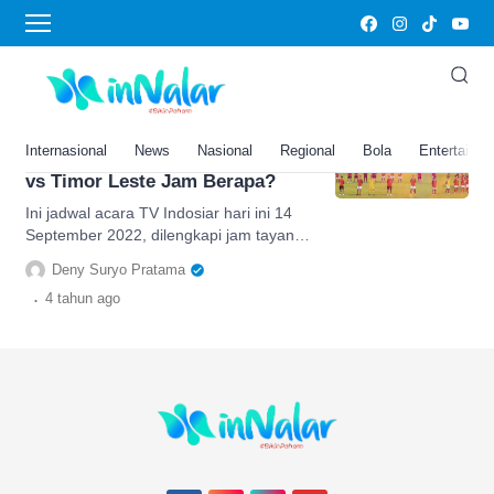
Kualifikasi AFC U 20 Indonesia vs Timor
Leste
Jadwal Acara TV Indosiar Hari
Ini 14 September 2022,
Internasional
News
Nasional
Regional
Bola
Entertainm
Kualifikasi AFC U-20 Indonesia
vs Timor Leste Jam Berapa?
Ini jadwal acara TV Indosiar hari ini 14
September 2022, dilengkapi jam tayang
kualifikasi AFC U-20 Indonesia vs Timor
Deny Suryo Pratama
Leste, cek di sini.
.
4 tahun
ago