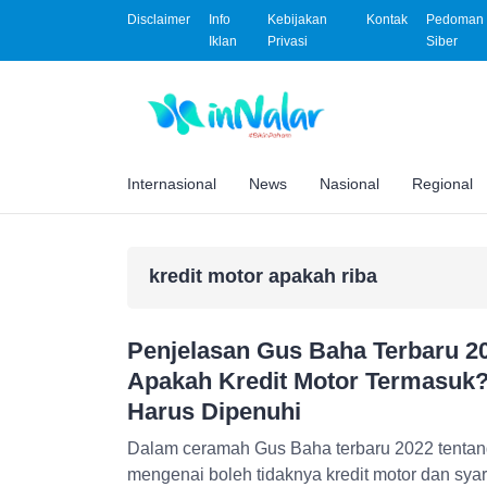
Disclaimer
Info
Kebijakan
Kontak
Pedoman 
Iklan
Privasi
Siber
Internasional
News
Nasional
Regional
kredit motor apakah riba
Penjelasan Gus Baha Terbaru 20
Apakah Kredit Motor Termasuk?
Harus Dipenuhi
Dalam ceramah Gus Baha terbaru 2022 tentan
mengenai boleh tidaknya kredit motor dan syar