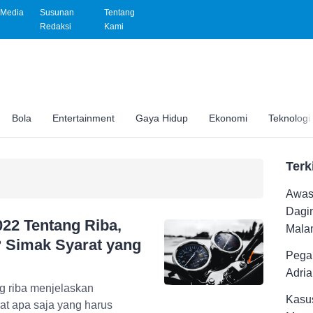
Media
Susunan
Tentang
Redaksi
Kami
Bola
Entertainment
Gaya Hidup
Ekonomi
Teknologi
Terk
Awas 
Dagi
22 Tentang Riba,
Malam
 Simak Syarat yang
Pega
Adri
g riba menjelaskan
Kasus
at apa saja yang harus