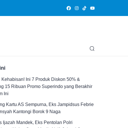
Olahraga
Hiburan
Muslimpedia
Edukasi
Opini & Ce
ini
Kehabisan! Ini 7 Produk Diskon 50% &
ng 15 Ribuan Promo Superindo yang Berakhir
 Ini
ng Kartu AS Sempurna, Eks Jampidsus Febrie
ansyah Kantongi Borok 9 Naga
 Ijazah Mandek, Eks Pentolan Polri