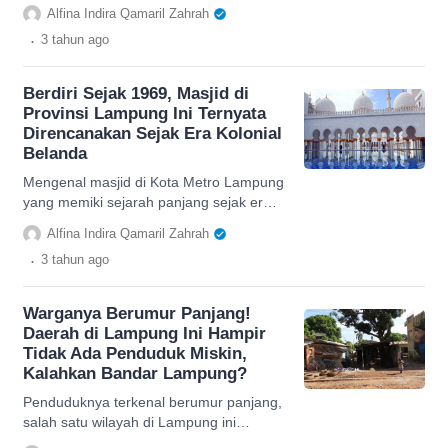
dan pastinya murah, serta menggugah
Alfina Indira Qamaril Zahrah
selera. Dijamin Bikin Nagih!
.
3 tahun
ago
Berdiri Sejak 1969, Masjid di
Provinsi Lampung Ini Ternyata
Direncanakan Sejak Era Kolonial
Belanda
Mengenal masjid di Kota Metro Lampung
yang memiki sejarah panjang sejak era
kolonial Belanda, cek selengkapnya di
Alfina Indira Qamaril Zahrah
sini.
.
3 tahun
ago
Warganya Berumur Panjang!
Daerah di Lampung Ini Hampir
Tidak Ada Penduduk Miskin,
Kalahkan Bandar Lampung?
Penduduknya terkenal berumur panjang,
salah satu wilayah di Lampung ini
memiliki jumlah penduduk yang sangat