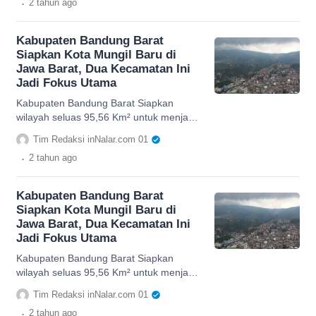
.
2 tahun
ago
Kabupaten Bandung Barat
Siapkan Kota Mungil Baru di
Jawa Barat, Dua Kecamatan Ini
Jadi Fokus Utama
Kabupaten Bandung Barat Siapkan
wilayah seluas 95,56 Km² untuk menjadi
kota mandiri di Jawa Barat, dua
Tim Redaksi inNalar.com 01
kecamatan akan diboyong pergi.
.
2 tahun
ago
Kabupaten Bandung Barat
Siapkan Kota Mungil Baru di
Jawa Barat, Dua Kecamatan Ini
Jadi Fokus Utama
Kabupaten Bandung Barat Siapkan
wilayah seluas 95,56 Km² untuk menjadi
kota mandiri di Jawa Barat, dua
Tim Redaksi inNalar.com 01
kecamatan akan diboyong pergi.
.
2 tahun
ago