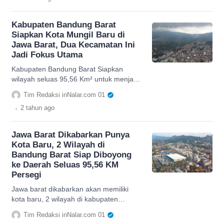
Kabupaten Bandung Barat
Siapkan Kota Mungil Baru di
Jawa Barat, Dua Kecamatan Ini
Jadi Fokus Utama
Kabupaten Bandung Barat Siapkan
wilayah seluas 95,56 Km² untuk menjadi
kota mandiri di Jawa Barat, dua
Tim Redaksi inNalar.com 01
kecamatan akan diboyong pergi.
.
2 tahun
ago
Jawa Barat Dikabarkan Punya
Kota Baru, 2 Wilayah di
Bandung Barat Siap Diboyong
ke Daerah Seluas 95,56 KM
Persegi
Jawa barat dikabarkan akan memiliki
kota baru, 2 wilayah di kabupaten
bandung barat akan diboyong keluar
Tim Redaksi inNalar.com 01
menuju daerah baru, cek lengkapnya.