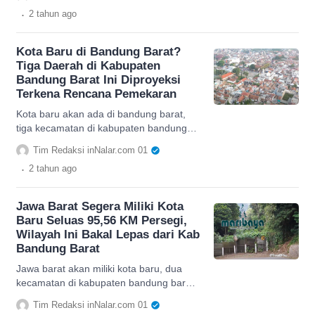
simak selengkapnya.
.
2 tahun
ago
Kota Baru di Bandung Barat?
Tiga Daerah di Kabupaten
Bandung Barat Ini Diproyeksi
Terkena Rencana Pemekaran
Kota baru akan ada di bandung barat,
tiga kecamatan di kabupaten bandung
barat akan masuk wilayah pemekaran,
Tim Redaksi inNalar.com 01
simak selengkapnya.
.
2 tahun
ago
Jawa Barat Segera Miliki Kota
Baru Seluas 95,56 KM Persegi,
Wilayah Ini Bakal Lepas dari Kab
Bandung Barat
Jawa barat akan miliki kota baru, dua
kecamatan di kabupaten bandung barat
masuk dalam wilayahnya, simak
Tim Redaksi inNalar.com 01
selengkapnya.