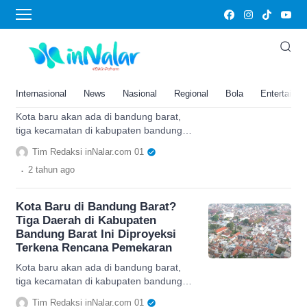
Kota Lembang
Kota Baru di Bandung Barat?
Tiga Daerah di Kabupaten
Bandung Barat Ini Diproyeksi
Internasional
News
Nasional
Regional
Bola
Entertainm
Terkena Rencana Pemekaran
Kota baru akan ada di bandung barat,
tiga kecamatan di kabupaten bandung
barat akan masuk wilayah pemekaran,
Tim Redaksi inNalar.com 01
simak selengkapnya.
.
2 tahun
ago
Kota Baru di Bandung Barat?
Tiga Daerah di Kabupaten
Bandung Barat Ini Diproyeksi
Terkena Rencana Pemekaran
Kota baru akan ada di bandung barat,
tiga kecamatan di kabupaten bandung
barat akan masuk wilayah pemekaran,
Tim Redaksi inNalar.com 01