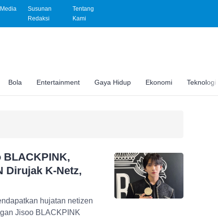
Media
Susunan
Tentang
Redaksi
Kami
Bola
Entertainment
Gaya Hidup
Ekonomi
Teknologi
oo BLACKPINK,
Dirujak K-Netz,
dapatkan hujatan netizen
dengan Jisoo BLACKPINK