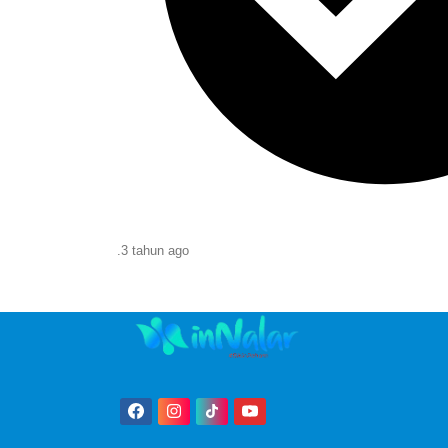
.
3 tahun
ago