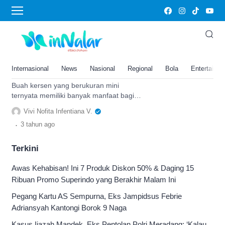
kersen
Kecil-kecil Cabe Rawit! 5
Khasiat Buah Kersen untuk
Kesehatan Tubuh, Ukuran Mini
Internasional
News
Nasional
Regional
Bola
Entertainm
Tapi Punya Banyak Manfaat!
Buah kersen yang berukuran mini
ternyata memiliki banyak manfaat bagi
tubuh. Buah ini mudah ditemukan
Vivi Nofita Infentiana V.
termasuk di Indonesia.
.
3 tahun
ago
Terkini
Awas Kehabisan! Ini 7 Produk Diskon 50% & Daging 15
Ribuan Promo Superindo yang Berakhir Malam Ini
Pegang Kartu AS Sempurna, Eks Jampidsus Febrie
Adriansyah Kantongi Borok 9 Naga
Kasus Ijazah Mandek, Eks Pentolan Polri Meradang: ‘Kalau