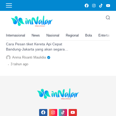
kereta api cepat
Link Pesan Tiket Kereta Api
Cepat Bandung-Jakarta, Dibuka
Uji Coba Gratis Pada 16-30
Internasional
News
Nasional
Regional
Bola
Entertainm
September 2023!
Cara Pesan tiket Kereta Api Cepat
Bandung-Jakarta yang akan segara
dibuka untuk umum dan sedang
Anma Risanti Maulidia
melakukan aktivitas uji coba
.
3 tahun
ago