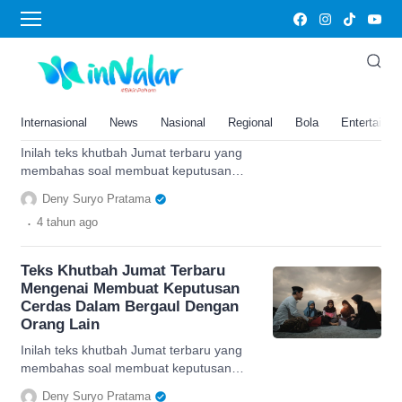
keputusan cerdas
Teks Khutbah Jumat Terbaru
Mengenai Membuat Keputusan
Cerdas Dalam Bergaul Dengan
Internasional
News
Nasional
Regional
Bola
Entertainm
Orang Lain
Inilah teks khutbah Jumat terbaru yang
membahas soal membuat keputusan
cerdas dalam bergaul dengan orang lain.
Deny Suryo Pratama
Simak selengkapnya.
.
4 tahun
ago
Teks Khutbah Jumat Terbaru
Mengenai Membuat Keputusan
Cerdas Dalam Bergaul Dengan
Orang Lain
Inilah teks khutbah Jumat terbaru yang
membahas soal membuat keputusan
cerdas dalam bergaul dengan orang lain.
Deny Suryo Pratama