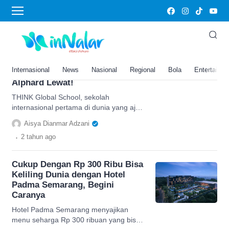
keliling dunia
Sekolah Internasional THINK
Global School Ajak Siswa
Belajar di 4 Negara Berbeda Tiap
Internasional
News
Nasional
Regional
Bola
Entertainm
Tahunnya, Biaya: Harga Mobil
Alphard Lewat!
THINK Global School, sekolah
internasional pertama di dunia yang ajak
siswa belajar di 4 negara berbeda setiap
Aisya Dianmar Adzani
tahun, salah satunya Yunani.
.
2 tahun
ago
Cukup Dengan Rp 300 Ribu Bisa
Keliling Dunia dengan Hotel
Padma Semarang, Begini
Caranya
Hotel Padma Semarang menyajikan
menu seharga Rp 300 ribuan yang bisa