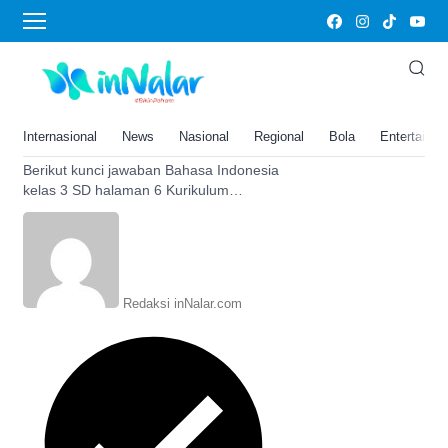
kelas 3 SD
Kunci Jawaban Bahasa
Indonesia Kelas 3 SD Hal 6
Kurikulum Merdeka: Kosakata
Internasional
News
Nasional
Regional
Bola
Entertainm
Baru
Berikut kunci jawaban Bahasa Indonesia
kelas 3 SD halaman 6 Kurikulum
Merdeka lengkap dengan pembahasan.
Bantu anak memahami kosakata baru.
Redaksi inNalar.com