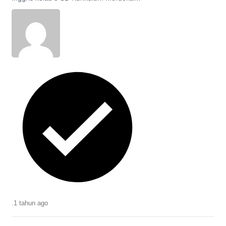
chapter 7 My Class Is Behind the Office
halaman 93-95.
.
1 tahun
ago