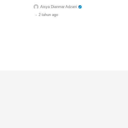
Aisya Dianmar Adzani
.
2 tahun
ago