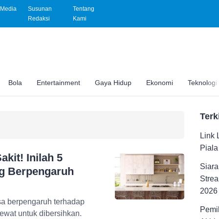
Media
Susunan
Tentang
Redaksi
Kami
Bola
Entertainment
Gaya Hidup
Ekonomi
Teknologi
Terk
Link 
Pial
kit! Inilah 5
Siara
ng Berpengaruh
Strea
2026
sa berpengaruh terhadap
Pemil
lewat untuk dibersihkan.