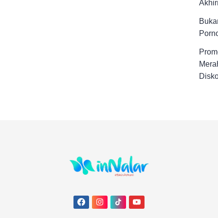
Akhir
Buka
Porno
Promo
Merah
Disk