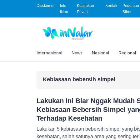
Disclaimer
Info
Kebijakan
Kontak
Pedoman 
Iklan
Privasi
Siber
Internasional
News
Nasional
Regional
Kebiasaan bebersih simpel
Lakukan Ini Biar Nggak Mudah Sa
Kebiasaan Bebersih Simpel ya
Terhadap Kesehatan
Lakukan 5 kebiasaan bebersih simpel yang bi
kesehatan, salah satunya area yang sering ter