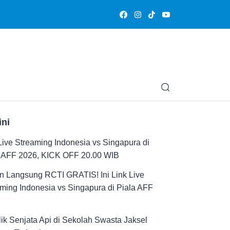
Olahraga
Hiburan
Muslimpedia
Edukasi
Opini & Ce
ini
Live Streaming Indonesia vs Singapura di
a AFF 2026, KICK OFF 20.00 WIB
n Langsung RCTI GRATIS! Ini Link Live
ming Indonesia vs Singapura di Piala AFF
ik Senjata Api di Sekolah Swasta Jaksel