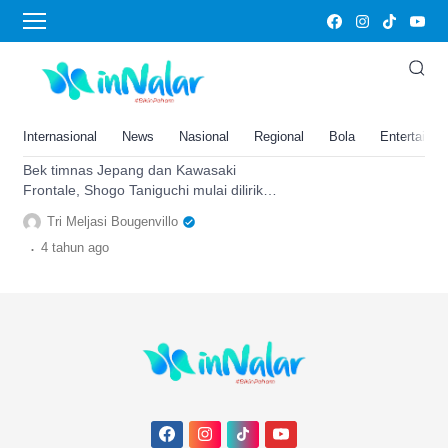
Kawasaki Frontale
Profil Shogo Taniguchi: Bek
Timnas Jepang yang Segera
Merumput Bersama Klub Liga
Internasional
News
Nasional
Regional
Bola
Entertainm
Qatar, Bakal Gede nih Gajinya
Bek timnas Jepang dan Kawasaki
Frontale, Shogo Taniguchi mulai dilirik
klub Liga Qatar Al Rayyan. Permainan
Tri Meljasi Bougenvillo
impresifnya di Piala Dunia 2022.
.
4 tahun
ago