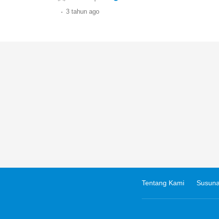
.
3 tahun
ago
Tentang Kami
Susuna