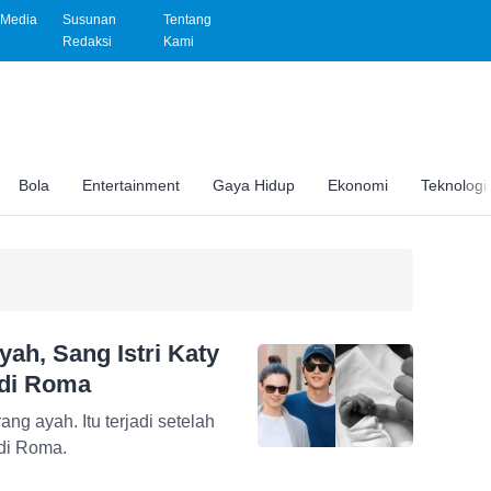
Media
Susunan
Tentang
Redaksi
Kami
Bola
Entertainment
Gaya Hidup
Ekonomi
Teknologi
ah, Sang Istri Katy
 di Roma
ng ayah. Itu terjadi setelah
 di Roma.