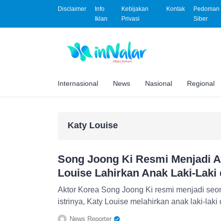
Disclaimer
Info
Kebijakan
Kontak
Pedoman 
Iklan
Privasi
Siber
Internasional
News
Nasional
Regional
Katy Louise
Song Joong Ki Resmi Menjadi Ay
Louise Lahirkan Anak Laki-Laki
Aktor Korea Song Joong Ki resmi menjadi seora
istrinya, Katy Louise melahirkan anak laki-laki
News Reporter