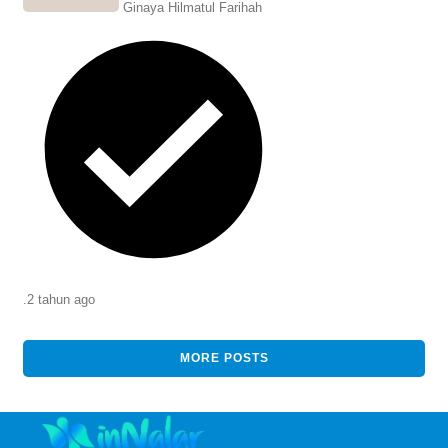
Ginaya Hilmatul Farihah
.
2 tahun
ago
MORE POSTS