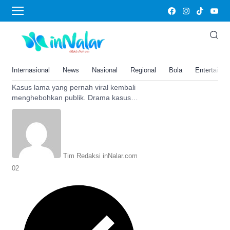
Kasus kopi sianida
VIral, Kasus Kopi Sianida
Jessica Kumala Wongso
Kembali Memanas Usai Muncul
Internasional
News
Nasional
Regional
Bola
Entertainm
Bukti Baru
Kasus lama yang pernah viral kembali
menghebohkan publik. Drama kasus
kopi sianida yang mejerat Jessica
Kumala Wongso hadirkan bukti baru.
Tim Redaksi inNalar.com
02