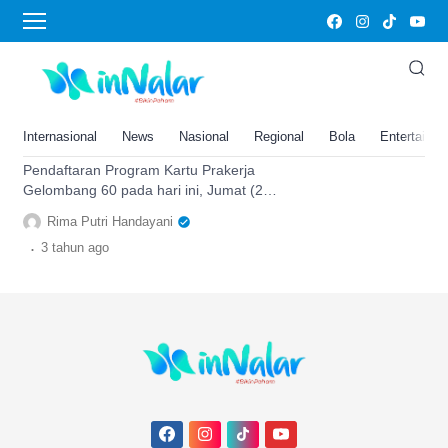
Kartu Pra Kerja
Kartu Pra Kerja Gelombang ke
60 Dibuka, Simak Persyaratan
Lengkap dan Tips Mendaftarnya
Internasional
News
Nasional
Regional
Bola
Entertainm
disini
Pendaftaran Program Kartu Prakerja
Gelombang 60 pada hari ini, Jumat (25
Agustus 2023) dan hanya akan di buka
Rima Putri Handayani
selama 3 hari
.
3 tahun
ago