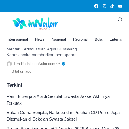
Kartasasmita
Indonesia Menjadi Raja Pasar
Halal Internasional Pada 2025?
Kartasasmita Sebut Langkah-
Internasional
News
Nasional
Regional
Bola
Entertainm
Langkahnya!
Menteri Perindustrian Agus Gumiwang
Kartasasmita memberikan pemaparan
bahwa Indonesia berpotensi menjadi
Tim Redaksi inNalar.com 06
pemimpin pasar halal global
.
3 tahun
ago
Terkini
Pemilik Senjata Api di Sekolah Swasta Jaksel Akhirnya
Terkuak
Bukan Cuma Senjata, Narkoba dan Puluhan CD Porno Juga
Ditemukan di Sekolah Swasta Jaksel
Promo Superindo Hari Ini 7 Agustus 2026 Bawang Merah 29