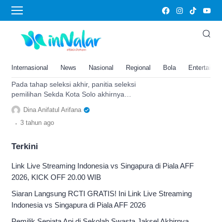
kandidat
Lolos Seleksi Akhir, Intip
Deretan Harta Kekayaan 3
Kandidat Sekda Solo, Siapa
Internasional
News
Nasional
Regional
Bola
Entertainm
Paling Kaya?
Pada tahap seleksi akhir, panitia seleksi
pemilihan Sekda Kota Solo akhirnya
menemukan 3 kandidat yang nantinya
Dina Anifatul Arifana
akan dipilih Gibran
.
3 tahun
ago
Terkini
Link Live Streaming Indonesia vs Singapura di Piala AFF
2026, KICK OFF 20.00 WIB
Siaran Langsung RCTI GRATIS! Ini Link Live Streaming
Indonesia vs Singapura di Piala AFF 2026
Pemilik Senjata Api di Sekolah Swasta Jaksel Akhirnya