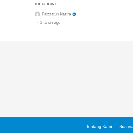
rumahnya.
Faizzatun Nazira
.
3 tahun
ago
Tentang Kami
Susuna