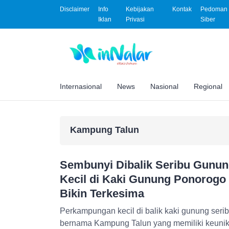
Disclaimer
Info
Kebijakan
Kontak
Pedoman 
Iklan
Privasi
Siber
Internasional
News
Nasional
Regional
Kampung Talun
Sembunyi Dibalik Seribu Gunu
Kecil di Kaki Gunung Ponorogo 
Bikin Terkesima
Perkampungan kecil di balik kaki gunung ser
bernama Kampung Talun yang memiliki keuni