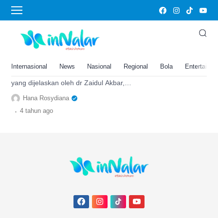
kaldu tulang
3 Skincare Alami dari Ikan Ala dr
Zaidul Akbar, Dijamin Bikin
Tambah Cantik Plus Sehat
Internasional
News
Nasional
Regional
Bola
Entertainm
Berikut adalah skincare alami dari ikan
yang dijelaskan oleh dr Zaidul Akbar,
karena terdapat banyak kolagen dan
Hana Rosydiana
manfaat lainnya
.
4 tahun
ago