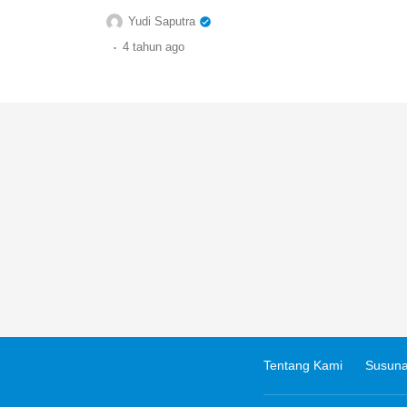
Yudi Saputra
.
4 tahun
ago
Tentang Kami
Susuna