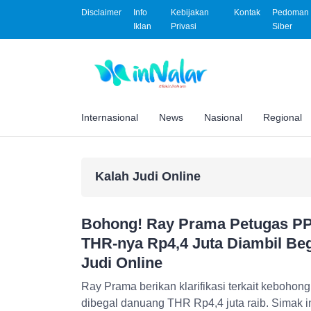
Disclaimer
Info
Kebijakan
Kontak
Pedoman 
Iklan
Privasi
Siber
Internasional
News
Nasional
Regional
Kalah Judi Online
Bohong! Ray Prama Petugas P
THR-nya Rp4,4 Juta Diambil Beg
Judi Online
Ray Prama berikan klarifikasi terkait keboho
dibegal danuang THR Rp4,4 juta raib. Simak 