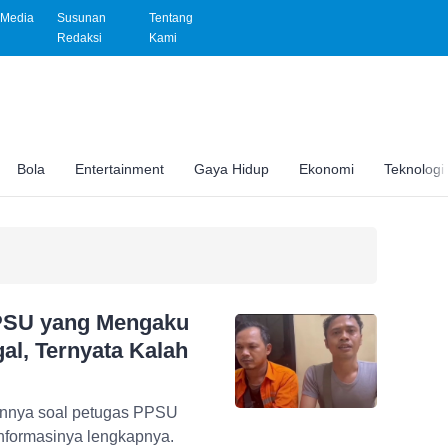
Media
Susunan
Tentang
Redaksi
Kami
Bola
Entertainment
Gaya Hidup
Ekonomi
Teknologi
PSU yang Mengaku
al, Ternyata Kalah
ngnnya soal petugas PPSU
informasinya lengkapnya.