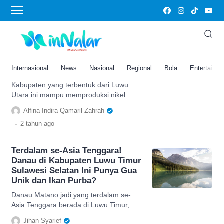
Kabupaten Luwu Timur
Lahir dari Kabupaten Luwu
Utara, Daerah di Sulawesi
Selatan Ini Mampu Mewakili 3
Internasional
News
Nasional
Regional
Bola
Entertainm
Persen Produksi Nikel Dunia
Kabupaten yang terbentuk dari Luwu
Utara ini mampu memproduksi nikel
yang melimpah dan jumlahya mewakili 3
Alfina Indira Qamaril Zahrah
persen produksi dunia.
.
2 tahun
ago
Terdalam se-Asia Tenggara!
Danau di Kabupaten Luwu Timur
Sulawesi Selatan Ini Punya Gua
Unik dan Ikan Purba?
Danau Matano jadi yang terdalam se-
Asia Tenggara berada di Luwu Timur,
Sulawesi Selatan, ternyata punya
Jihan Syarief