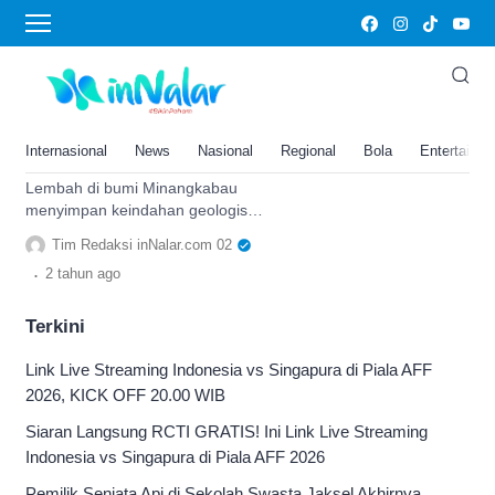
Jurassic World
Sudah Tahu? Ada Gerbang
Jurassic World di Lembah Bumi
Minangkabau Sumatera Barat
Internasional
News
Nasional
Regional
Bola
Entertainm
Loh
Lembah di bumi Minangkabau
menyimpan keindahan geologis
Sumatera Barat seolah pengunjung
Tim Redaksi inNalar.com 02
memasuki gerbang Jurassic World.
.
2 tahun
ago
Terkini
Link Live Streaming Indonesia vs Singapura di Piala AFF
2026, KICK OFF 20.00 WIB
Siaran Langsung RCTI GRATIS! Ini Link Live Streaming
Indonesia vs Singapura di Piala AFF 2026
Pemilik Senjata Api di Sekolah Swasta Jaksel Akhirnya