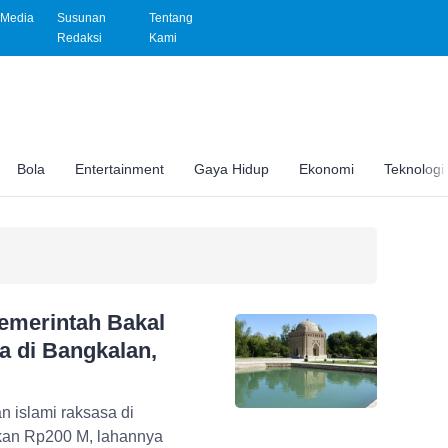
Media
Susunan
Tentang
Redaksi
Kami
Bola
Entertainment
Gaya Hidup
Ekonomi
Teknologi
emerintah Bakal
 di Bangkalan,
 islami raksasa di
kan Rp200 M, lahannya