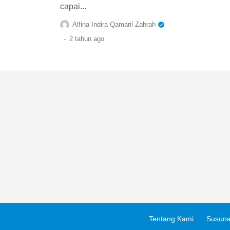
capai...
Alfina Indira Qamaril Zahrah
.
2 tahun
ago
Tentang Kami
Susuna