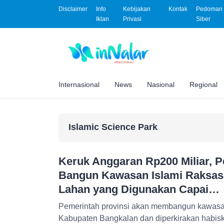
Disclaimer
Info
Kebijakan
Kontak
Pedoman 
Iklan
Privasi
Siber
Internasional
News
Nasional
Regional
Islamic Science Park
Keruk Anggaran Rp200 Miliar, P
Bangun Kawasan Islami Raksasa
Lahan yang Digunakan Capai…
Pemerintah provinsi akan membangun kawasan
Kabupaten Bangkalan dan diperkirakan habis