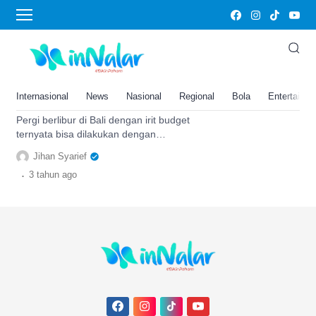
irit budget
6 Destinasi Wisata Irit Budget di
Bali: Cocok Buat Kaum Hemat di
Tanggal Tua, Pantai Kuta Masuk
Internasional
News
Nasional
Regional
Bola
Entertainm
Rekomendasi?
Pergi berlibur di Bali dengan irit budget
ternyata bisa dilakukan dengan
mengunjungi daftar wisata menarik, cek
Jihan Syarief
selengkapnya di sini.
.
3 tahun
ago