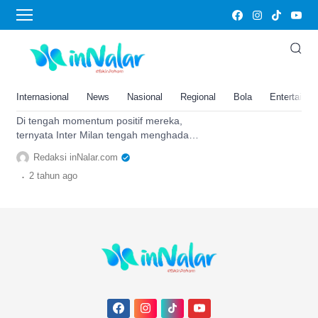
Inter Milan vs Como
Jelang Laga Inter Milan vs Como
Liga Italia, Pelatih Inzaghi
Ragukan De Vrij dan Darmian
Internasional
News
Nasional
Regional
Bola
Entertainm
Tampil
Di tengah momentum positif mereka,
ternyata Inter Milan tengah menghadapi
maslah pada pemain lini pertahanan
Redaksi inNalar.com
mereka
.
2 tahun
ago