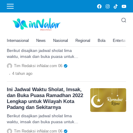
Imsakiyah Kota Padang Ramadhan 2022
Ini Jadwal Waktu Sholat, Imsak,
dan Buka Puasa Ramadhan 2022
Lengkap untuk Wilayah Kota
Internasional
News
Nasional
Regional
Bola
Entertainm
Padang dan Sekitarnya
Berikut disajikan jadwal sholat lima
waktu, imsak dan buka puasa untuk
wilayah Kota Padang Sumatera Barat
Tim Redaksi inNalar.com 06
dan sekitarnya lengkap sebulan.
.
4 tahun
ago
Ini Jadwal Waktu Sholat, Imsak,
dan Buka Puasa Ramadhan 2022
Lengkap untuk Wilayah Kota
Padang dan Sekitarnya
Berikut disajikan jadwal sholat lima
waktu, imsak dan buka puasa untuk
wilayah Kota Padang Sumatera Barat
Tim Redaksi inNalar.com 06