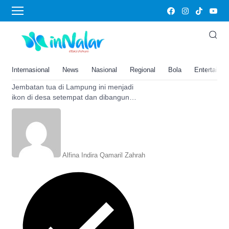
Ikon Desa
Jadi Ikon Desa, Jembatan Tua di
Lampung Ini Dibangun Sejak
Zaman Kolonial Belanda, Kini
Internasional
News
Nasional
Regional
Bola
Entertainm
Mulai Terlupakan?
Jembatan tua di Lampung ini menjadi
ikon di desa setempat dan dibangun
pada masa penjajahan belanda, tapi
jembatan ini mulai tidak terawat?
Alfina Indira Qamaril Zahrah