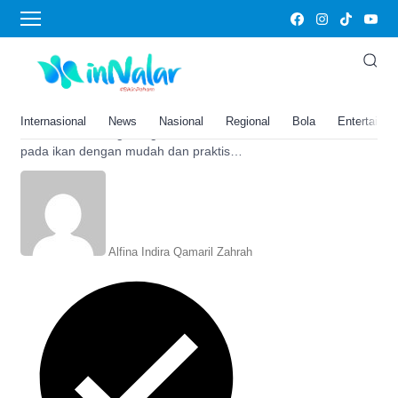
ikan air tawar
Cuma Modal Roti Tawar, Begini
Cara Menghilangkan Bau Tanah
pada Ikan, Dijamin Berhasil!
Internasional
News
Nasional
Regional
Bola
Entertainm
Berikut cara menghilangkan bau tanah
pada ikan dengan mudah dan praktis
hanya bermodalkan dengan roti tawar,
dijamin berhasil.
Alfina Indira Qamaril Zahrah