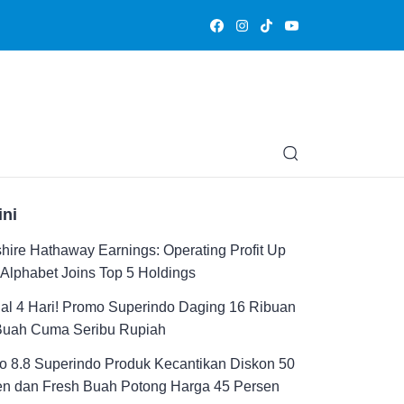
Olahraga
Hiburan
Muslimpedia
Edukasi
Opini & Ce
ini
hire Hathaway Earnings: Operating Profit Up
Alphabet Joins Top 5 Holdings
al 4 Hari! Promo Superindo Daging 16 Ribuan
Buah Cuma Seribu Rupiah
 8.8 Superindo Produk Kecantikan Diskon 50
en dan Fresh Buah Potong Harga 45 Persen