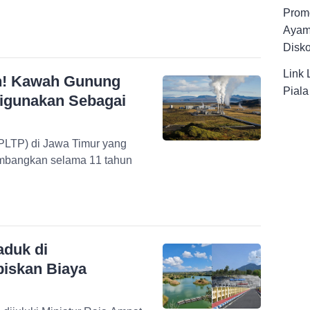
Promo
Ayam
Disk
Link 
n! Kawah Gunung
Pial
Digunakan Sebagai
(PLTP) di Jawa Timur yang
kembangkan selama 11 tahun
aduk di
biskan Biaya