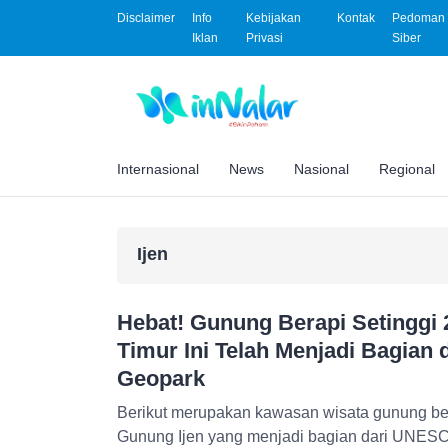
Disclaimer
Info
Kebijakan
Kontak
Pedoman 
Iklan
Privasi
Siber
Internasional
News
Nasional
Regional
Ijen
Hebat! Gunung Berapi Setinggi 
Timur Ini Telah Menjadi Bagian
Geopark
Berikut merupakan kawasan wisata gunung ber
Gunung Ijen yang menjadi bagian dari UNES