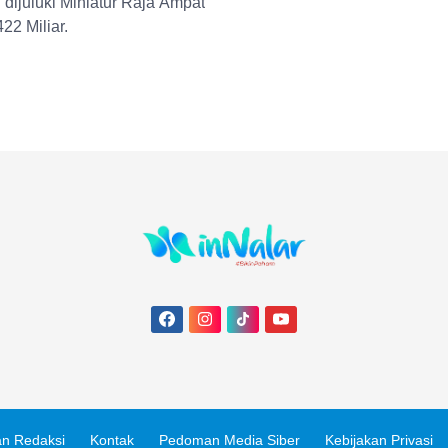
dijuluki Miniatur Raja Ampat
22 Miliar.
n Redaksi
Kontak
Pedoman Media Siber
Kebijakan Privasi