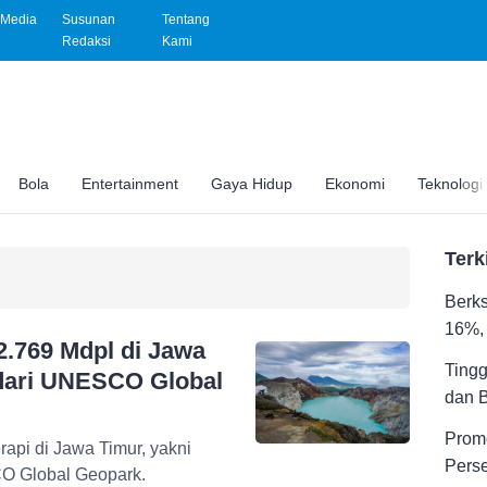
Media
Susunan
Tentang
Redaksi
Kami
Bola
Entertainment
Gaya Hidup
Ekonomi
Teknologi
Terk
Berks
16%, 
2.769 Mdpl di Jawa
Tingg
 dari UNESCO Global
dan 
Promo
api di Jawa Timur, yakni
Pers
CO Global Geopark.