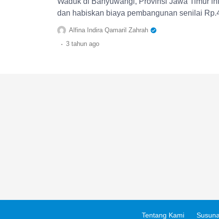
Waduk di Banyuwangi, Provinsi Jawa Timur ini 
dan habiskan biaya pembangunan senilai Rp.4
Alfina Indira Qamaril Zahrah
.
3 tahun
ago
Tentang Kami
Susuna