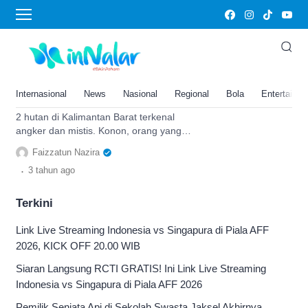
hutan angker
Indah Tapi Menyeramkan! 2
Hutan Adat di Kalimantan Barat
Ini Terkenal Angker dan Memiliki
Internasional
News
Nasional
Regional
Bola
Entertainm
Riwayat Mistis
2 hutan di Kalimantan Barat terkenal
angker dan mistis. Konon, orang yang
hilang di sana tidak akan bisa kembali
Faizzatun Nazira
lagi!
.
3 tahun
ago
Terkini
Link Live Streaming Indonesia vs Singapura di Piala AFF
2026, KICK OFF 20.00 WIB
Siaran Langsung RCTI GRATIS! Ini Link Live Streaming
Indonesia vs Singapura di Piala AFF 2026
Pemilik Senjata Api di Sekolah Swasta Jaksel Akhirnya