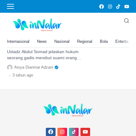
hukum merebut suami orang
Pesan Serius Tapi Lucu dari
Ustadz Abdul Somad Tentang
Hukum Merebut Suami Orang
Internasional
News
Nasional
Regional
Bola
Entertainm
dalam Pandangan Islam
Ustadz Abdul Somad jelaskan hukum
seorang gadis merebut suami orang
dalam pandangan Islam dan solusi bagi
Aisya Dianmar Adzani
istri yang mengalaminya
.
3 tahun
ago