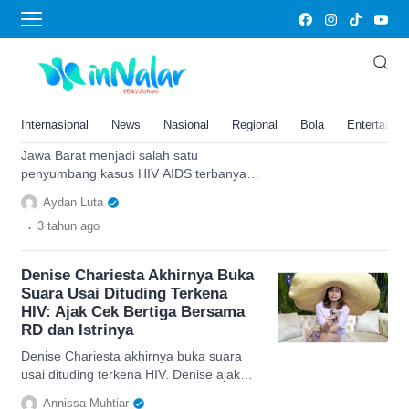
HIV
Daftar 4 Kabupaten di Jawa
Barat dengan HIV AIDS
Tertinggi: Juaranya Bukan
Internasional
News
Nasional
Regional
Bola
Entertainm
Bandung, Tapi…
Jawa Barat menjadi salah satu
penyumbang kasus HIV AIDS terbanyak
di Indonesia, namun Bandung bukan ada
Aydan Luta
diurutan pertama. Cari tahu di sini
.
3 tahun
ago
Denise Chariesta Akhirnya Buka
Suara Usai Dituding Terkena
HIV: Ajak Cek Bertiga Bersama
RD dan Istrinya
Denise Chariesta akhirnya buka suara
usai dituding terkena HIV. Denise ajak
RD dan istri untuk melakukan cek
Annissa Muhtiar