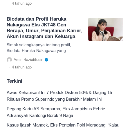
.
4 tahun
ago
Biodata dan Profil Haruka
Nakagawa Eks JKT48 Gen
Berapa, Umur, Perjalanan Karier,
Akun Instagram dan Keluarga
Simak selengkapnya tentang profil,
Biodata Haruka Nakagawa yang
merupakan Eks member JKT48, mulai
Amin Raziatifudin
dari IG, Tiktok dan Instagramnya disini.
.
4 tahun
ago
Terkini
Awas Kehabisan! Ini 7 Produk Diskon 50% & Daging 15
Ribuan Promo Superindo yang Berakhir Malam Ini
Pegang Kartu AS Sempurna, Eks Jampidsus Febrie
Adriansyah Kantongi Borok 9 Naga
Kasus Ijazah Mandek, Eks Pentolan Polri Meradang: ‘Kalau