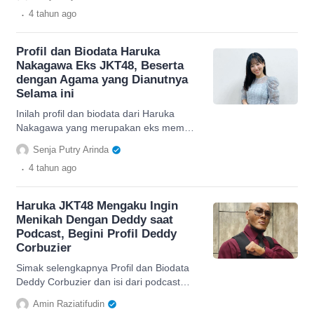
informasi selengkapnya.
.
4 tahun
ago
Profil dan Biodata Haruka
Nakagawa Eks JKT48, Beserta
dengan Agama yang Dianutnya
Selama ini
Inilah profil dan biodata dari Haruka
Nakagawa yang merupakan eks member
JKT48 dilengkapi dengan agama yang
Senja Putry Arinda
dianutnya selama ini.
.
4 tahun
ago
Haruka JKT48 Mengaku Ingin
Menikah Dengan Deddy saat
Podcast, Begini Profil Deddy
Corbuzier
Simak selengkapnya Profil dan Biodata
Deddy Corbuzier dan isi dari podcast
Deddy Corbuzier dengan Haruka disini.
Amin Raziatifudin