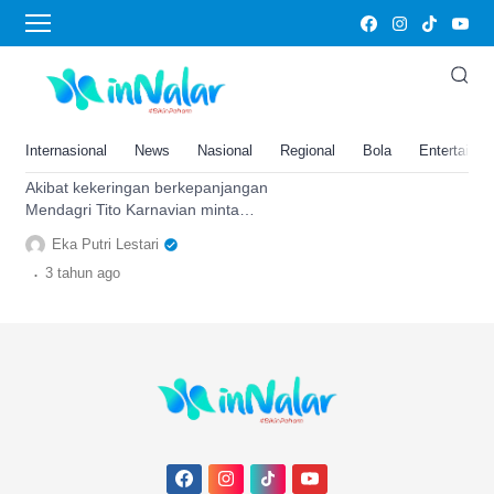
harga beras
Harga Beras Melambung Tinggi,
Mendagri Himbau Masyarakat
Siasati dengan Konsumsi
Internasional
News
Nasional
Regional
Bola
Entertainm
Alternatif Lain
Akibat kekeringan berkepanjangan
Mendagri Tito Karnavian minta
masyarakat untuk beralih tidak
Eka Putri Lestari
bergantung pada beras dan cari
.
3 tahun
ago
alternatif lain