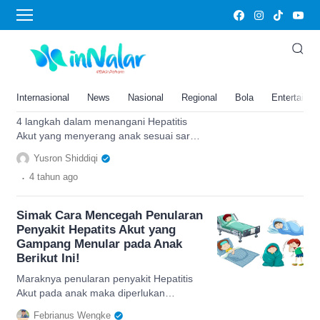
Hanifah Oswari
Simak 4 Langkah Penanganan
Hepatitis Akut yang Harus
Dipahami Orang Tua Sesuai
Internasional
News
Nasional
Regional
Bola
Entertainm
Saran Dokter Hanifah Oswari
4 langkah dalam menangani Hepatitis
Akut yang menyerang anak sesuai saran
dari dokter spesialis anak, Prof.Dr.dr.
Yusron Shiddiqi
Hanifah Oswari, Sp.A(K)
.
4 tahun
ago
Simak Cara Mencegah Penularan
Penyakit Hepatits Akut yang
Gampang Menular pada Anak
Berikut Ini!
Maraknya penularan penyakit Hepatitis
Akut pada anak maka diperlukan
pencegahan sedini mungkin. Berikut
Febrianus Wengke