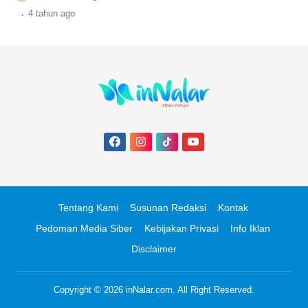
penjelasan pakar Prof. Hanifah
.
4 tahun
ago
Tentang Kami
Susunan Redaksi
Kontak
Pedoman Media Siber
Kebijakan Privasi
Info Iklan
Disclaimer
Copyright © 2026
inNalar.com
. All Right Reserved.