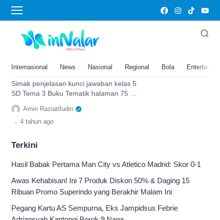
Halaman 75 76
Kunci Jawaban Kelas 5 SD Tema
3 Buku Tematik Halaman 75 76
Subtema 2 Pembelajaran 5:
Internasional
News
Nasional
Regional
Bola
Entertainm
Gangguan Pencernaan
Simak penjelasan kunci jawaban kelas 5
SD Tema 3 Buku Tematik halaman 75 76
Subtema 2 Pembelajaran 5 yaitu tentang
Amin Raziatifudin
gangguan pencernaan.
.
4 tahun
ago
Terkini
Hasil Babak Pertama Man City vs Atletico Madrid: Skor 0-1
Awas Kehabisan! Ini 7 Produk Diskon 50% & Daging 15
Ribuan Promo Superindo yang Berakhir Malam Ini
Pegang Kartu AS Sempurna, Eks Jampidsus Febrie
Adriansyah Kantongi Borok 9 Naga