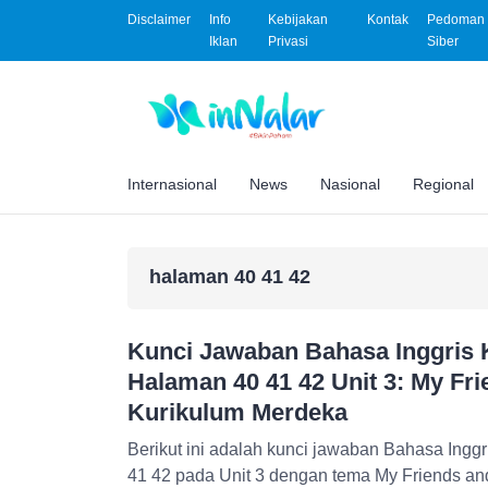
Disclaimer
Info
Kebijakan
Kontak
Pedoman 
Iklan
Privasi
Siber
Internasional
News
Nasional
Regional
halaman 40 41 42
Kunci Jawaban Bahasa Inggris 
Halaman 40 41 42 Unit 3: My Fri
Kurikulum Merdeka
Berikut ini adalah kunci jawaban Bahasa Ingg
41 42 pada Unit 3 dengan tema My Friends and