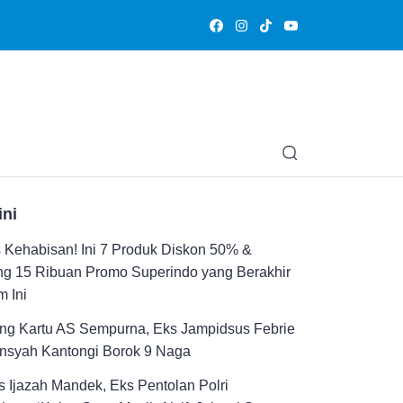
Olahraga
Hiburan
Muslimpedia
Edukasi
Opini & Ce
ini
Kehabisan! Ini 7 Produk Diskon 50% &
ng 15 Ribuan Promo Superindo yang Berakhir
 Ini
ng Kartu AS Sempurna, Eks Jampidsus Febrie
ansyah Kantongi Borok 9 Naga
 Ijazah Mandek, Eks Pentolan Polri