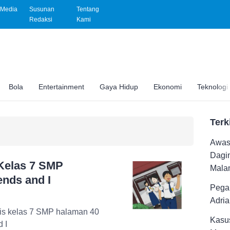
Media
Susunan
Tentang
Redaksi
Kami
Bola
Entertainment
Gaya Hidup
Ekonomi
Teknologi
Terk
Awas 
Dagi
Kelas 7 SMP
Malam
ends and I
Pega
Adri
ris kelas 7 SMP halaman 40
Kasus
 I