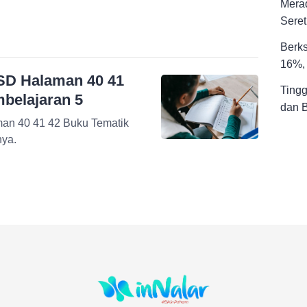
Merad
Seret
Berks
16%, 
SD Halaman 40 41
Tingg
belajaran 5
dan 
man 40 41 42 Buku Tematik
nya.