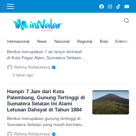
Gunung Dempo
Mayoritas Ada di Kawasan
Gunung Dempo, Inilah Top 7 Air
Terjun Terindah di Kota Pagar
Internasional
News
Nasional
Regional
Bola
Entertainm
Alam Sumatera Selatan
Berikut merupakan 7 air terjun terindah
di Kota Pagar Alam, Sumatera Selatan
yang mayoritas berada di kawasan
Rohma Roifatunnisa'
Gunung Dempo.
.
3 tahun
ago
Hampir 7 Jam dari Kota
Palembang, Gunung Tertinggi di
Sumatera Selatan Ini Alami
Letusan Dahsyat di Tahun 1884
Berikut merupakan gunung tertinggi di
Sumatera Selatan yang masih berstatus
gunung berapi aktif dan pernah meletus
Rohma Roifatunnisa'