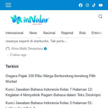
green tea latte
Cara Membuat Green Tea Latte
Rasa Starbucks, Simple dan Pas
Jadi Minuman Buka Puasa
Internasional
News
Nasional
Regional
Bola
Entertainm
Inilah cara membuat green tea latte yang
rasanya seperti di starbucks. Tak perlu
beli lagi, dan cocok jadi minuman buka
Alma Malik Dewantara
puasa bulan ramadhan
.
2 tahun
ago
Terkini
Gegara Pajak 100 Ribu Warga Berbondong-bondong Pilih
Murtad
Kunci Jawaban Bahasa Indonesia Kelas 7 Halaman 12:
Kegiatan 4 Menyelisik Ragam Bahasa dalam Teks Deskripsi
Kunci Jawaban Bahasa Indonesia Kelas 3 Halaman 51: