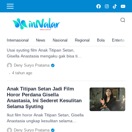
Gisella Anastasia
Syuting Film Anak Titipan Setan
Bikin Gisella Anastasia Gak Bisa
Tidur Sendirian, Langsung
Internasional
News
Nasional
Regional
Bola
Entertainm
Trauma Nih?
Usai syuting film Anak Titipan Setan,
Gisella Anastasia mengaku gak bisa tidur
sendirian, cek kabarnya di sini.
Deny Suryo Pratama
.
4 tahun
ago
Anak Titipan Setan Jadi Film
Horor Perdana Gisella
Anastasia, Ini Sederet Kesulitan
Selama Syuting
Ikut film horor Anak Titipan Setan, Gisella
Anastasia ungkap kesulitan selama
syuting, cek selengkapnya di sini.
Deny Suryo Pratama