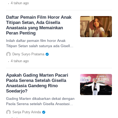
.
4 tahun
ago
Daftar Pemain Film Horor Anak
Titipan Setan, Ada Gisella
Anastasia yang Memainkan
Peran Penting
Inilah daftar pemain film horor Anak
Titipan Setan salah satunya ada Gisella
Anastasia, cek selengkapnya di sini.
Deny Suryo Pratama
.
4 tahun
ago
Apakah Gading Marten Pacari
Paola Serena Setelah Gisella
Anastasia Gandeng Rino
Soedarjo?
Gading Marten dikabarkan dekat dengan
Paola Serena setelah Gisella Anastasia
berpacaran dengan Rino Soedarjo,
Senja Putry Arinda
apakah berpacaran?