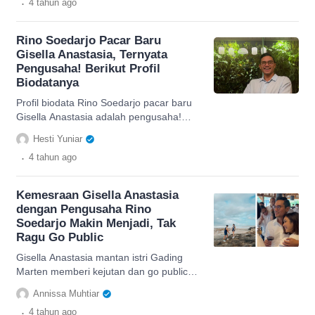
.
4 tahun
ago
Rino Soedarjo Pacar Baru
Gisella Anastasia, Ternyata
Pengusaha! Berikut Profil
Biodatanya
Profil biodata Rino Soedarjo pacar baru
Gisella Anastasia adalah pengusaha!
diketahui seorang pebisnis di bidang jasa
Hesti Yuniar
production house.
.
4 tahun
ago
Kemesraan Gisella Anastasia
dengan Pengusaha Rino
Soedarjo Makin Menjadi, Tak
Ragu Go Public
Gisella Anastasia mantan istri Gading
Marten memberi kejutan dan go public
dengan kekasih barunya Pengusaha
Annissa Muhtiar
tampan Rino Soedarjo
.
4 tahun
ago