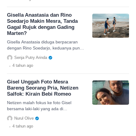
Gisella Anastasia dan Rino
Soedarjo Makin Mesra, Tanda
Gagal Rujuk dengan Gading
Marten?
Gisella Anastasia diduga berpacaran
dengan Rino Soedarjo, keduanya pun
tampil mesra. Akankah ini tanda gagal
Senja Putry Arinda
rujuk dengan Gading Marten?
.
4 tahun
ago
Gisel Unggah Foto Mesra
Bareng Seorang Pria, Netizen
Salfok: Kirain Bebi Romeo
Netizen malah fokus ke foto Gisel
bersama laki-laki yang ada di
sampingnya. Bahkan netizen mengira
Nurul Olive
bahwa pria tersebut adalah Bebi Romeo.
.
4 tahun
ago