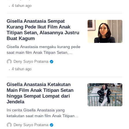
.
4 tahun
ago
Gisella Anastasia Sempat
Kurang Pede Ikut Film Anak
Titipan Setan, Alasannya Justru
Buat Kagum
Gisella Anastasia mengaku kurang pede
saat main film Anak Titipan Setan,
segera cari tau alasannya di sini.
Deny Suryo Pratama
.
4 tahun
ago
Gisella Anastasia Ketakutan
Main Film Anak Titipan Setan
hingga Sempat Lompat dari
Jendela
Ini cerita Gisella Anastasia yang
ketakutan saat main film Anak Titipan
Setan, cek selengkapnya di sini.
Deny Suryo Pratama