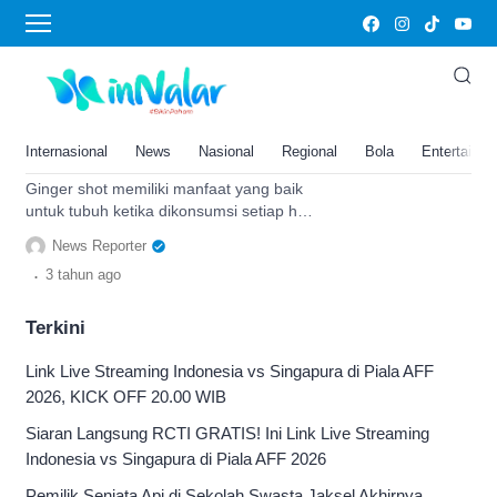
ginger shot
Jerawat Wajah Tak Kunjung
Hilang? Segera Buat Minuman
Ginger Shot dan Lihat Hasilnya
Internasional
News
Nasional
Regional
Bola
Entertainm
dalam 3 Hari
Ginger shot memiliki manfaat yang baik
untuk tubuh ketika dikonsumsi setiap hari
di pagi hari sebelum sarapan dan
News Reporter
rasakan khasiatnya.
.
3 tahun
ago
Terkini
Link Live Streaming Indonesia vs Singapura di Piala AFF
2026, KICK OFF 20.00 WIB
Siaran Langsung RCTI GRATIS! Ini Link Live Streaming
Indonesia vs Singapura di Piala AFF 2026
Pemilik Senjata Api di Sekolah Swasta Jaksel Akhirnya